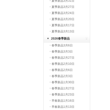
夏季新品3月31日
夏季新品3月27日
夏季新品3月24日
夏季新品3月20日
夏季新品3月17日
夏季新品3月13日
2026春季新品
春季新品3月6日
春季新品3月3日
春季新品2月27日
春季新品2月10日
春季新品2月6日
春季新品2月3日
春季新品1月30日
春季新品1月27日
春季新品1月23日
早春新品1月16日
早春新品1月13日