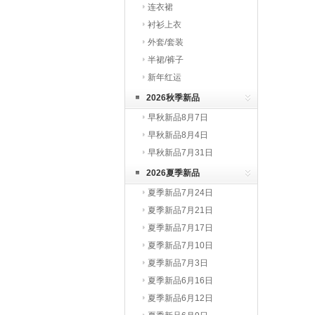
连衣裙
衬衫上衣
外套/套装
半裙/裤子
新年红运
2026秋季新品
早秋新品8月7日
早秋新品8月4日
早秋新品7月31日
2026夏季新品
夏季新品7月24日
夏季新品7月21日
夏季新品7月17日
夏季新品7月10日
夏季新品7月3日
夏季新品6月16日
夏季新品6月12日