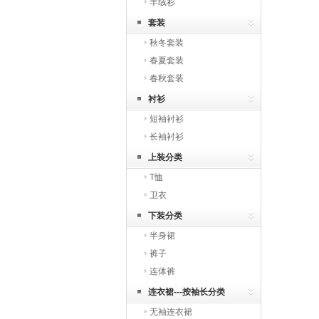
羊绒衫
套装
秋冬套装
春夏套装
春秋套装
衬衫
短袖衬衫
长袖衬衫
上装分类
T恤
卫衣
下装分类
半身裙
裤子
连体裤
连衣裙---按袖长分类
无袖连衣裙