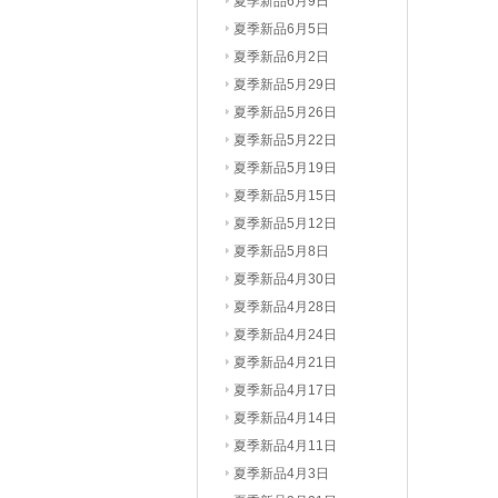
夏季新品6月9日
夏季新品6月5日
夏季新品6月2日
夏季新品5月29日
夏季新品5月26日
夏季新品5月22日
夏季新品5月19日
夏季新品5月15日
夏季新品5月12日
夏季新品5月8日
夏季新品4月30日
夏季新品4月28日
夏季新品4月24日
夏季新品4月21日
夏季新品4月17日
夏季新品4月14日
夏季新品4月11日
夏季新品4月3日