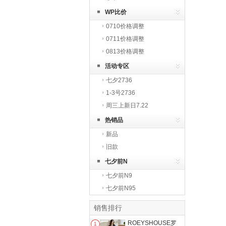
WP比价
0710价格调整
0711价格调整
0813价格调整
活动专区
七夕2736
1-3号2736
周三上新日7.22
热销品
新品
旧款
七夕前N
七夕前N9
七夕前N95
销售排行
ROEYSHOUSE罗
1