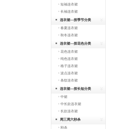
短袖连衣裙
长袖连衣裙
连衣裙---按季节分类
春夏连衣裙
秋冬连衣裙
连衣裙---按花色分类
花色连衣裙
纯色连衣裙
格子连衣裙
波点连衣裙
条纹连衣裙
连衣裙---按长短分类
中裙
中长款连衣裙
长款连衣裙
周三周六秒杀
秒杀