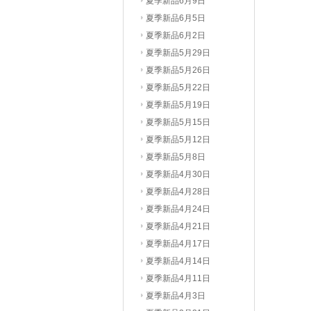
夏季新品6月9日
夏季新品6月5日
夏季新品6月2日
夏季新品5月29日
夏季新品5月26日
夏季新品5月22日
夏季新品5月19日
夏季新品5月15日
夏季新品5月12日
夏季新品5月8日
夏季新品4月30日
夏季新品4月28日
夏季新品4月24日
夏季新品4月21日
夏季新品4月17日
夏季新品4月14日
夏季新品4月11日
夏季新品4月3日