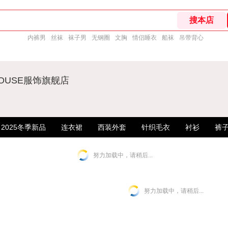
内裤男
丝袜
袜子男
无钢圈
文胸
情侣睡衣
船袜
吊带背心
HOUSE服饰旗舰店
2025冬季新品
连衣裙
西装外套
针织毛衣
衬衫
裤
努力加载中，请稍后...
努力加载中，请稍后...