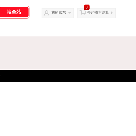
0
我的京东
去购物车结算
子